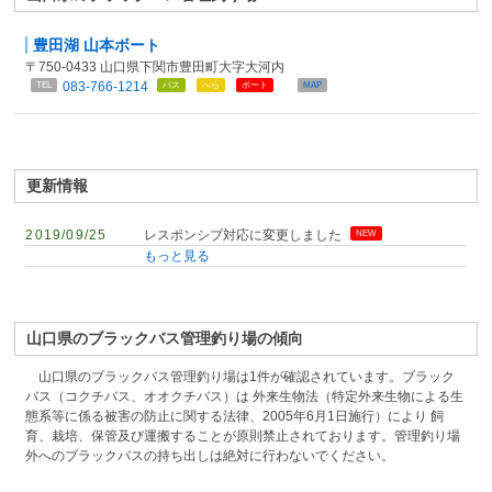
豊田湖 山本ボート
〒750-0433 山口県下関市豊田町大字大河内
083-766-1214
TEL
バス
へら
ボート
MAP
更新情報
2019/09/25
レスポンシブ対応に変更しました
NEW
もっと見る
山口県のブラックバス管理釣り場の傾向
山口県のブラックバス管理釣り場は1件が確認されています。ブラック
バス（コクチバス、オオクチバス）は 外来生物法（特定外来生物による生
態系等に係る被害の防止に関する法律、2005年6月1日施行）により 飼
育、栽培、保管及び運搬することが原則禁止されております。管理釣り場
外へのブラックバスの持ち出しは絶対に行わないでください。