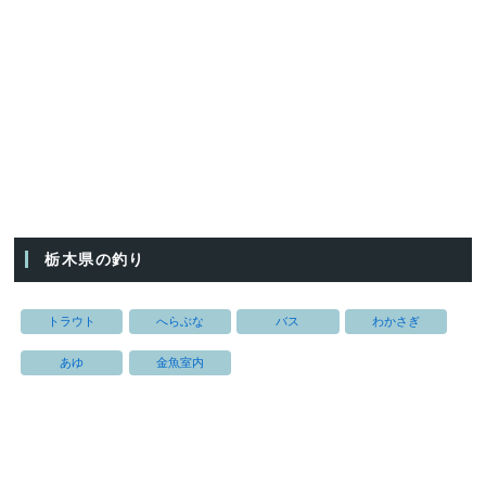
栃木県の釣り
トラウト
へらぶな
バス
わかさぎ
あゆ
金魚室内