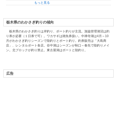
もっと見る
栃木県のわかさぎ釣りの傾向
栃木県のわかさぎ釣りは岸釣り、ボート釣りが主流。漁協管理湖沼は釣
り券が必要（１日券で可）。ワカサギは雑魚券扱い。中禅寺湖は4月～10
月がわかさぎ釣りシーズンで陸釣りとボート釣り。釣券販売は「大島商
店」、レンタルボート各店。谷中湖はシーズンが秋口～春先で陸釣りメイ
ン。北ブロックが釣り禁止。東古屋湖はボートと陸釣り。
広告