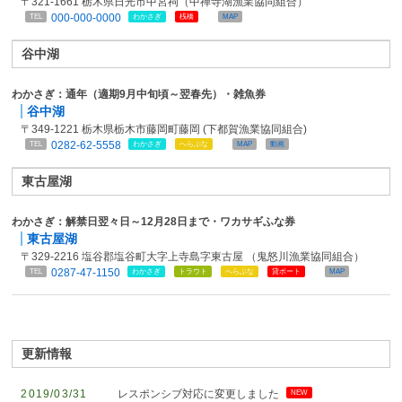
〒321-1661 栃木県日光市中宮祠（中禅寺湖漁業協同組合）
000-000-0000
TEL
わかさぎ
桟橋
MAP
谷中湖
わかさぎ：通年（適期9月中旬頃～翌春先）・雑魚券
谷中湖
〒349-1221 栃木県栃木市藤岡町藤岡 (下都賀漁業協同組合)
0282-62-5558
TEL
わかさぎ
へらぶな
MAP
動画
東古屋湖
わかさぎ：解禁日翌々日～12月28日まで・ワカサギふな券
東古屋湖
〒329-2216 塩谷郡塩谷町大字上寺島字東古屋 （鬼怒川漁業協同組合）
0287-47-1150
TEL
わかさぎ
トラウト
へらぶな
貸ボート
MAP
更新情報
2019/03/31
レスポンシブ対応に変更しました
NEW